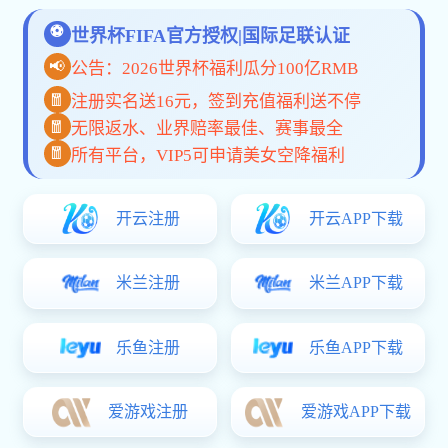
首页
/
体育看点
/ 正文