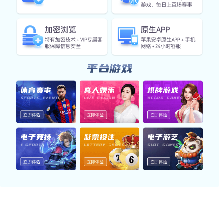
位置之间配合默契，是一个具有一定战斗力的团队。
尽管缺乏明星球员，但他们通过团队合作弥补了个人
能力上的不足。
总体来看，两队各有优劣。贝蒂斯凭借资金优势及更
高水平的球员，在纸面实力上略占上风；而塞尔塔则
依靠稳定性和团队意识，在比赛中展现出顽强拼搏的
一面。因此，从整体实力来看，两队都具备冲击欧冠
资格的潜力。
2、战术风格比较
其次，战术风格也是影响两队争夺欧冠资格的重要因
素之一。贝蒂斯主教练采用的是一种攻势足球，以快
速反击和边路突破为主要战术特点。他们善于利用前
场球员之间的配合迅速撕开对方防线，实现进攻威