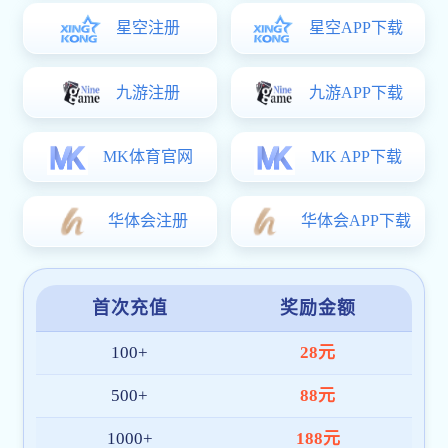
2026-06-16 08:10
33 次阅读
贝蒂斯与塞尔塔争夺欧冠资格前景分析领
先优势与经济利益的博弈
在西甲联赛的激烈竞争中，贝蒂斯与塞尔塔两支球队
正为争夺欧冠资格展开了激烈的博弈。作为传统强
队，贝蒂斯在历史上曾多次参与欧洲赛事，而塞尔塔
则以其稳定的表现赢得了不少支持者。本文将从四个
方面分析这两队争夺欧冠资格的前景，包括球队整体
实力、战术风格、经济利益以及球迷支持度等因素。
这些要素不仅决定了他们在联赛中的竞争力，更影响