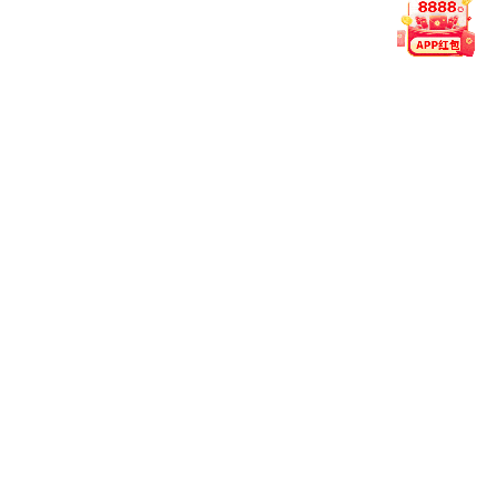
面。这使得整场比赛保持了一定公平性，同时也为双
方提供了一块展示实力的平台，无论最终结果如何，
都令观众印象深刻。
4、希伯特执法表现分析
面对如此高压、高强度的数据挑战，希伯特展现出了
极佳的数据掌控能力。他能够迅速识别犯规行为，并
果断做出相应处罚。例如，在一次明显犯规后，他毫
不犹豫地出示黄牌，有效维护了场上的秩序。同时，
他对于一些边缘案例也采取了适度宽容，使比赛流畅
进行，没有过于频繁停顿。
然而，如同其他任何一位优秀裁判一样，希伯特也不
可避免地面临争议。在某些关键时刻，他的一些决定
引发了球员及教练的不满。有时候，即便是一个小小