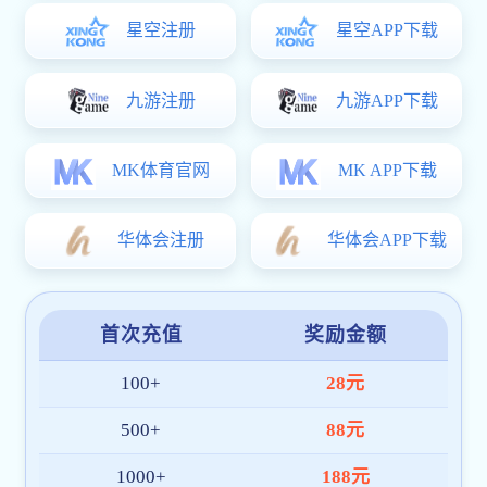
2026-06-12 16:31
32 次阅读
德国裁判希伯特执法欧冠决赛曾主哨阿森
纳与马竞次回合对决
在足球的世界中，裁判的角色往往被忽视，但他们在
比赛中的重要性不言而喻。德国裁判希伯特以其公
正、专业的执法风格，在许多重要赛事中担任主裁
判，包括欧冠决赛和阿森纳与马德里竞技的次回合对
决。本文将从四个方面详细探讨希伯特执法欧冠决赛
和阿森纳与马竞次回合对决的背景、影响及其表现。
这些方面包括裁判的背景与经历、欧冠决赛的重要